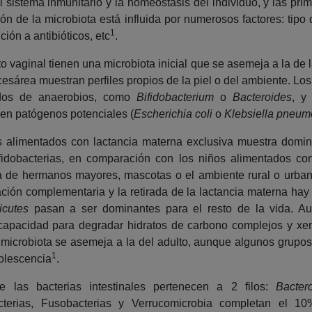
el sistema inmunitario y la homeostasis del individuo, y las pri
ión de la microbiota está influida por numerosos factores: tipo 
1
ción a antibióticos, etc
.
o vaginal tienen una microbiota inicial que se asemeja a la de 
esárea muestran perfiles propios de la piel o del ambiente. Lo
idos de anaerobios, como
Bifidobacterium
o
Bacteroides
, y
yen patógenos potenciales (
Escherichia coli
o
Klebsiella pneum
os alimentados con lactancia materna exclusiva muestra domi
fidobacterias, en comparación con los niños alimentados con 
a de hermanos mayores, mascotas o el ambiente rural o urban
ación complementaria y la retirada de la lactancia materna hay
icutes
pasan a ser dominantes para el resto de la vida. A
 capacidad para degradar hidratos de carbono complejos y xeno
a microbiota se asemeja a la del adulto, aunque algunos grup
1
dolescencia
.
 las bacterias intestinales pertenecen a 2 filos:
Bacter
acterias, Fusobacterias y Verrucomicrobia completan el 10