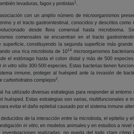
1
ambién levaduras, fagos y protistas
.
sociación con un amplio número de microorganismos presente
enino y el tracto gastrointestinal, conocidos y descritos com
olucionado desde flora comensal hasta microbioma. Si
ismos comensales se encuentran en el tracto gastrointestin
superficie, constituyendo la segunda superficie más grande
14
rgando una rica microbiota de 10
microorganismos bacteriano
sde el estómago hasta el colon distal y más de 500 especies 
ar
in vitro
sólo 300-500 especies. Estas bacterias tienen funcion
istema inmune, proteger al huésped ante la invasión de bacte
2
de carbohidratos complejos
.
al ha utilizado diversas estrategias para responder al entor
el huésped. Estas estrategias son varias, multifuncionales e i
ara evitar el daño epitelial causado por el sistema inmune alte
educidos de la interacción entre la microbiota, el epitelio y 
vestigación
in vitro
, en modelos animales y en estudios a nivel
s investigaciones realizadas, no queda del todo claro cómo