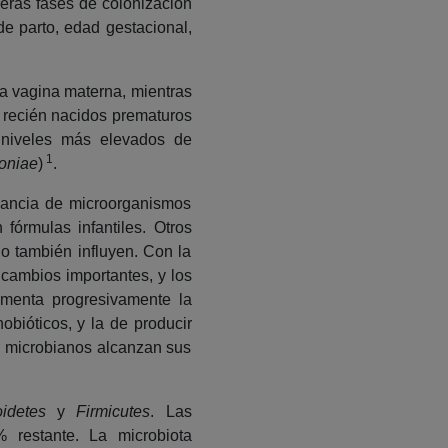
meras fases de colonización
de parto, edad gestacional,
la vagina materna, mientras
s recién nacidos prematuros
 niveles más elevados de
1
oniae
)
.
nancia de microorganismos
fórmulas infantiles. Otros
o también influyen. Con la
 cambios importantes, y los
umenta progresivamente la
bióticos, y la de producir
os microbianos alcanzan sus
oidetes
y
Firmicutes
. Las
% restante. La microbiota