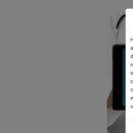
a
r
i
c
c
u