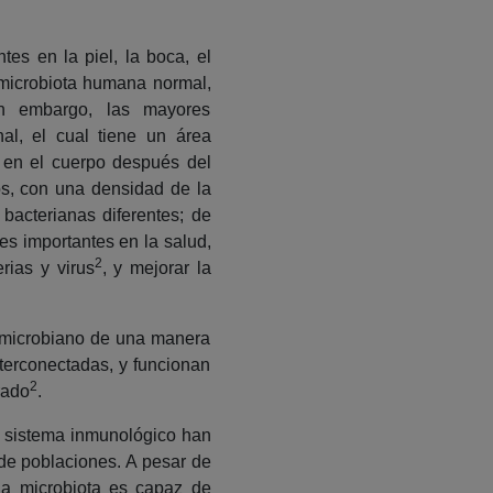
s en la piel, la boca, el
o microbiota humana normal,
n embargo, las mayores
al, el cual tiene un área
 en el cuerpo después del
s, con una densidad de la
bacterianas diferentes; de
es importantes en la salud,
2
rias y virus
, y mejorar la
no microbiano de una manera
nterconectadas, y funcionan
2
rado
.
el sistema inmunológico han
 de poblaciones. A pesar de
 la microbiota es capaz de