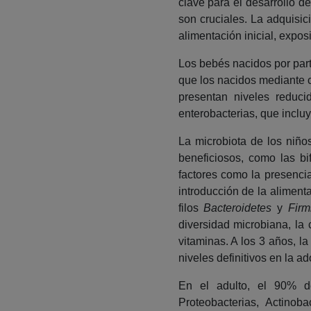
clave para el desarrollo d
son cruciales. La adquisic
alimentación inicial, exposi
Los bebés nacidos por part
que los nacidos mediante c
presentan niveles reduc
enterobacterias, que inclu
La microbiota de los niñ
beneficiosos, como las bi
factores como la presenci
introducción de la aliment
filos
Bacteroidetes
y
Firm
diversidad microbiana, la
vitaminas. A los 3 años, l
niveles definitivos en la a
En el adulto, el 90% de
Proteobacterias, Actinob